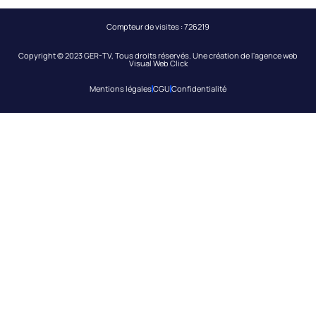
Compteur de visites :
726219
Copyright © 2023 GER-TV, Tous droits réservés. Une création de l'
agence web
Visual Web Click
Mentions légales
CGU
Confidentialité